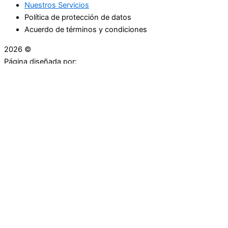
Nuestros Servicios
Política de protección de datos
Acuerdo de términos y condiciones
2026 ©
Droguerías Copfami
Página diseñada por:
¿Necesitas ayuda?
habla con nosotros
Iniciar una Conversación
¡Hola! Haga clic en una de nuestras droguerías a
continuación para comenzar a chatear.
Las droguerías generalmente responde en unos minutos.
Carrera 25 # 30 - 54
Punto Partidas
Volveré en 5:20