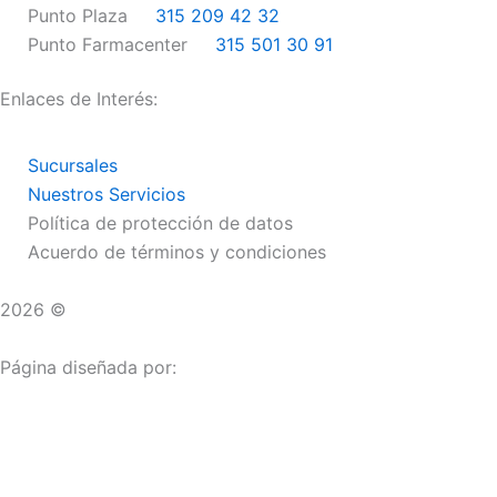
k
a
Punto Plaza
315 209 42 32
m
Punto Farmacenter
315 501 30 91
Enlaces de Interés:
Sucursales
Nuestros Servicios
Política de protección de datos
Acuerdo de términos y condiciones
2026 ©
Droguerías Copfami
Página diseñada por:
¿Necesitas ayuda?
habla con nosotros
Iniciar una Conversación