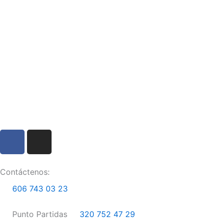
F
I
a
n
c
s
e
t
Contáctenos:
b
a
606 743 03 23
o
g
o
r
Punto Partidas
320 752 47 29