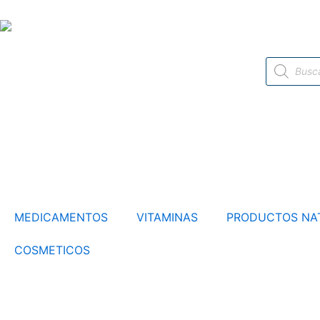
Ir
al
contenido
Búsqueda
de
productos
MEDICAMENTOS
VITAMINAS
PRODUCTOS NA
COSMETICOS