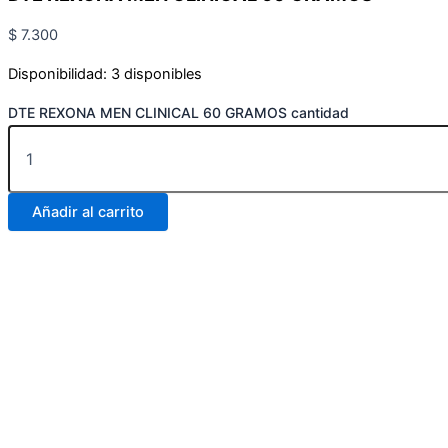
$
7.300
Disponibilidad:
3 disponibles
DTE REXONA MEN CLINICAL 60 GRAMOS cantidad
Añadir al carrito
Carrera 25 # 30 – 54
Online
Realiza tus pedidos por medio de WhatsApp
Carrera 25 # 37 – 25
Online
Realiza tus pedidos por medio de WhatsApp