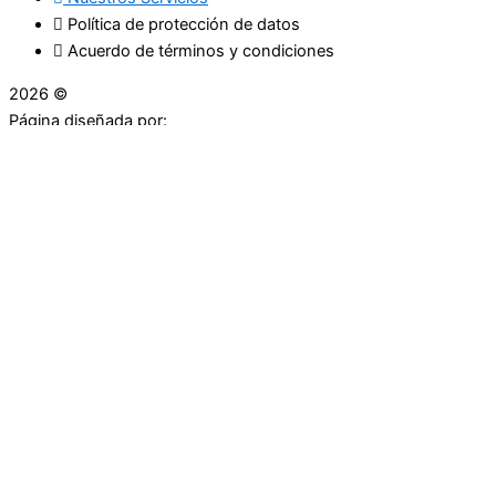
Política de protección de datos
Acuerdo de términos y condiciones
2026 ©
Droguerías Copfami
Página diseñada por:
¿Necesitas ayuda?
habla con nosotros
Iniciar una Conversación
¡Hola! Haga clic en una de nuestras droguerías a
continuación para comenzar a chatear.
Las droguerías generalmente responde en unos minutos.
Carrera 25 # 30 - 54
Punto Partidas