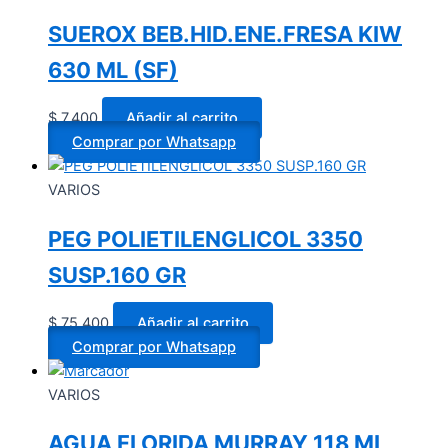
SUEROX BEB.HID.ENE.FRESA KIW
630 ML (SF)
$
7.400
Añadir al carrito
Comprar por Whatsapp
VARIOS
PEG POLIETILENGLICOL 3350
SUSP.160 GR
$
75.400
Añadir al carrito
Comprar por Whatsapp
VARIOS
AGUA FLORIDA MURRAY 118 ML