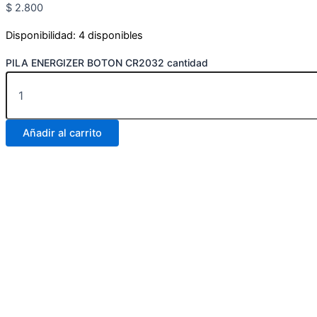
$
2.800
Disponibilidad:
4 disponibles
PILA ENERGIZER BOTON CR2032 cantidad
Añadir al carrito
Carrera 25 # 30 – 54
Online
Realiza tus pedidos por medio de WhatsApp
Carrera 25 # 37 – 25
Online
Realiza tus pedidos por medio de WhatsApp