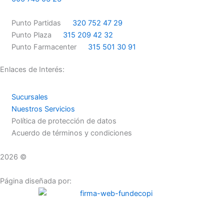
o
g
o
r
Punto Partidas
320 752 47 29
k
a
Punto Plaza
315 209 42 32
m
Punto Farmacenter
315 501 30 91
Enlaces de Interés:
Sucursales
Nuestros Servicios
Política de protección de datos
Acuerdo de términos y condiciones
2026 ©
Droguerías Copfami
Página diseñada por: