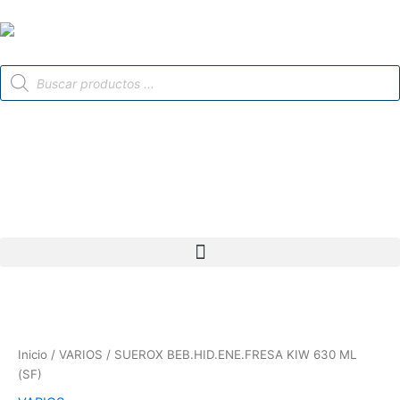
Ir
al
contenido
Búsqueda
de
productos
SUEROX
BEB.HID.ENE.FRESA
KIW
Inicio
/
VARIOS
/ SUEROX BEB.HID.ENE.FRESA KIW 630 ML
630
(SF)
ML
(SF)