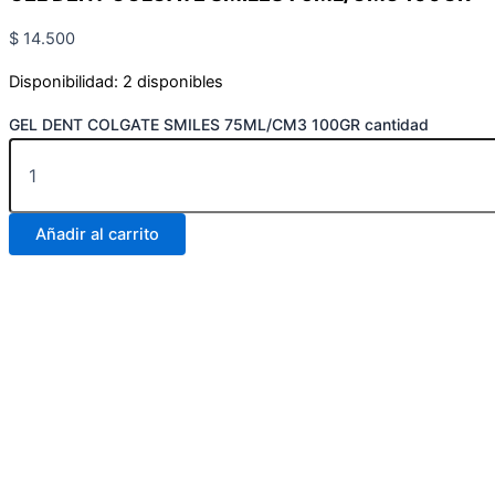
$
14.500
Disponibilidad:
2 disponibles
GEL DENT COLGATE SMILES 75ML/CM3 100GR cantidad
Añadir al carrito
Carrera 25 # 30 – 54
Online
Realiza tus pedidos por medio de WhatsApp
Carrera 25 # 37 – 25
Online
Realiza tus pedidos por medio de WhatsApp