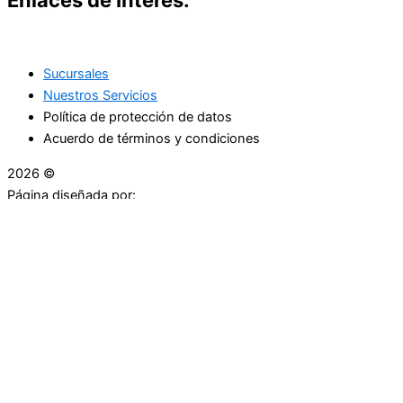
Sucursales
Nuestros Servicios
Política de protección de datos
Acuerdo de términos y condiciones
2026 ©
Droguerías Copfami
Página diseñada por:
¿Necesitas ayuda?
habla con nosotros
Iniciar una Conversación
¡Hola! Haga clic en una de nuestras droguerías a
continuación para comenzar a chatear.
Las droguerías generalmente responde en unos minutos.