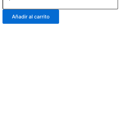
Añadir al carrito
Carrera 25 # 30 – 54
Online
Realiza tus pedidos por medio de
WhatsApp
Carrera 25 # 37 – 25
Online
Realiza tus pedidos por medio de
WhatsApp
Carrera 25 # 41 – 54
Online
Realiza tus pedidos por medio de