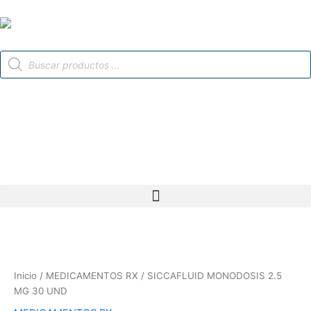
Ir
al
contenido
Búsqueda
de
productos
Inicio
/
MEDICAMENTOS RX
/ SICCAFLUID MONODOSIS 2.5
MG 30 UND