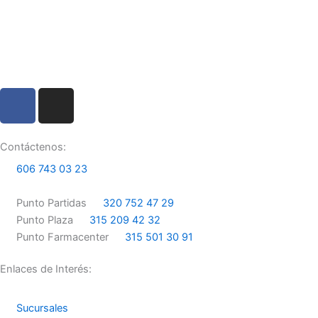
F
I
a
n
c
s
e
t
Contáctenos:
b
a
606 743 03 23
o
g
o
r
Punto Partidas
320 752 47 29
k
a
Punto Plaza
315 209 42 32
m
Punto Farmacenter
315 501 30 91
Enlaces de Interés:
Sucursales