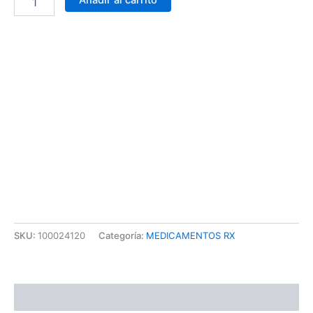
Añadir al carrito
Carrera 25 # 30 – 54
Online
Realiza tus pedidos por medio de WhatsApp
Carrera 25 # 37 – 25
Online
Realiza tus pedidos por medio de WhatsApp
Carrera 25 # 41 – 54
Online
Realiza tus pedidos por medio de WhatsApp
SKU:
100024120
Categoría:
MEDICAMENTOS RX
Valoraciones (0)