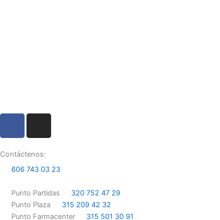
F
I
a
n
c
s
e
t
Contáctenos:
b
a
606 743 03 23
o
g
o
r
Punto Partidas
320 752 47 29
k
a
Punto Plaza
315 209 42 32
m
Punto Farmacenter
315 501 30 91