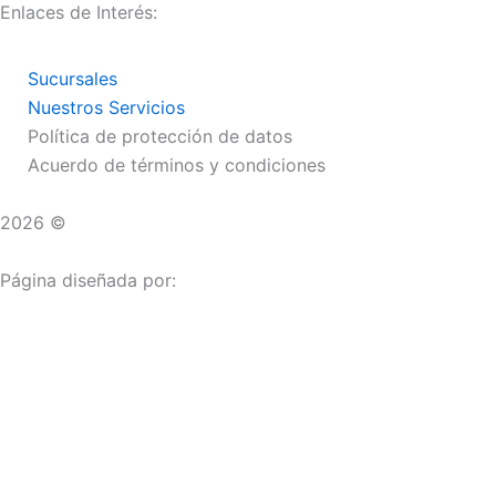
Enlaces de Interés:
Sucursales
Nuestros Servicios
Política de protección de datos
Acuerdo de términos y condiciones
2026 ©
Droguerías Copfami
Página diseñada por:
¿Necesitas ayuda?
habla con nosotros
Iniciar una Conversación
¡Hola! Haga clic en una de nuestras droguerías a continua
Las droguerías generalmente responde en unos minutos.