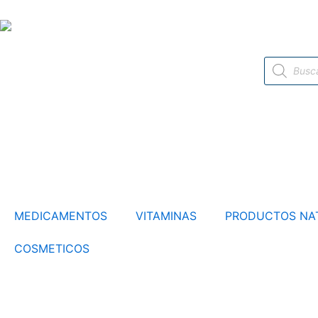
Ir
al
contenido
Búsqueda
de
productos
MEDICAMENTOS
VITAMINAS
PRODUCTOS NA
COSMETICOS