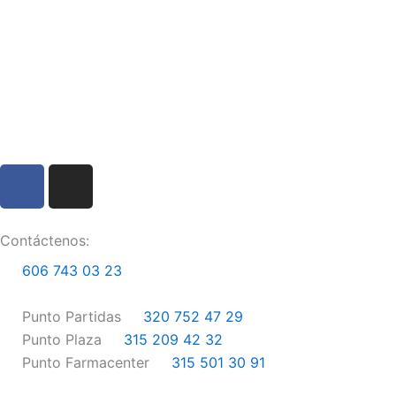
F
I
a
n
c
s
e
t
Contáctenos:
b
a
606 743 03 23
o
g
o
r
Punto Partidas
320 752 47 29
k
a
Punto Plaza
315 209 42 32
m
Punto Farmacenter
315 501 30 91